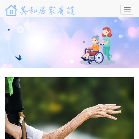
功
能
選
單